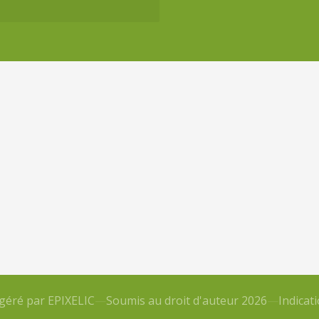
ogéré par
EPIXELIC
—
Soumis au droit d'auteur 2026
—
Indicat